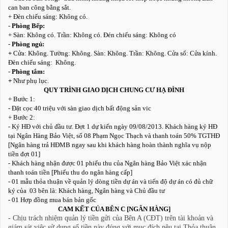
can ban công bằng sắt.
+ Đèn chiếu sáng: Không có.
-
Phòng Bếp:
+ Sàn: Không có. Trần: Không có. Đén chiếu sáng: Không có
-
Phòng ngủ:
+
Cửa: Không. Tường: Không. Sàn: Không. Trần: Không. Cửa sổ: Cửa kính.
Đèn chiếu sáng: Không.
-
Phòng tắm:
+
Như phụ lục.
QUY TRÌNH GIAO DỊCH CHUNG CƯ HẠ ĐÌNH
+ Bước 1:
- Đặt cọc 40 triệu với sàn giao dịch bất động sản vic
+ Bước 2:
- Ký HĐ với chủ đầu tư. Đợt 1 dự kiến ngày 09/08/2013. Khách hàng ký HĐ
tại Ngân Hàng Bảo Việt, số 08 Phạm Ngọc Thạch và thanh toán 50% TGTHĐ
[Ngân hàng trả HĐMB ngay sau khi khách hàng hoàn thành nghĩa vụ nộp
tiền đợt 01]
- Khách hàng nhận được 01 phiếu thu của Ngân hàng Bảo Việt xác nhận
thanh toán tiền [Phiếu thu do ngân hàng cấp]
- 01 mẫu thỏa thuận về quản lý dòng tiền dự án và tiến độ dự án có đủ chữ
ký của 03 bên là: Khách hàng, Ngân hàng và Chủ đầu tư
- 01 Hợp đồng mua bán bản gốc
CAM KẾT CỦA BÊN C [NGÂN HÀNG]
- Chịu trách nhiệm quản lý tiền gửi của Bên A (CĐT) trên tài khoản và
giám sát việc sử dụng số tiền này đúng với mục đích nêu tại Thỏa thuận