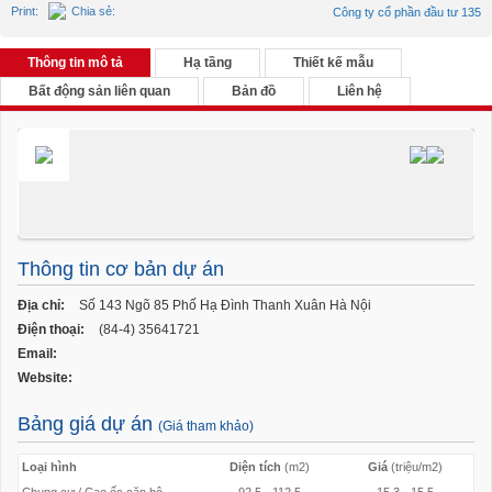
Print:
Chia sẻ:
Công ty cổ phần đầu tư 135
Thông tin mô tả
Hạ tầng
Thiết kế mẫu
Bất động sản liên quan
Bản đồ
Liên hệ
Loại hình:
Chung cư / Cao ốc căn
Chủ đầu tư:
Công ty cổ phần đầu tư 135
Thông tin bất động sản
Diện tích
Giá
Ngày đăng
hộ
Điện thoại:
(84-4) 35641721
Địa chỉ:
Số 143 Ngõ 85 Phố Hạ
Email:
Đình Thanh Xuân Hà Nội
Website:
Diện tích tổng thể:
325 m2
Hiện trạng:
Đang triển khai
Thông tin cơ bản dự án
Địa chỉ:
Số 143 Ngõ 85 Phố Hạ Đình Thanh Xuân Hà Nội
Điện thoại:
(84-4) 35641721
Email:
Website:
Bảng giá dự án
(Giá tham khảo)
Loại hình
Diện tích
(m2)
Giá
(triệu/m2)