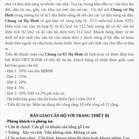
nhà và đón ánh sáng tự nhiên vào nhà. Tọa lạc trong khu dân cư văn hóa lâu
đời, dân trí cao, gần, các khu vui trơi cho trẻ em... Có thể nói
Chung cư Hạ
Đình
trong tương lai sẽ là 1 địa điểm sống rất tốt cho các cư dân sống tại đây.
Chung cư Hạ Đình
có giá bán vô cùng hợp lý: 15.3 triệu/m2 (chưa VAT).
Diện tích các căn hộ hợp lý từ 92.5m2 và 112.5m2 trong đó có 42 căn hộ
diện tích 92.5m2 và 42 căn hộ diện tích 112.5m2. Khách hàng được tự do
thiết kế nội thất cho căn hộ của mình theo ý thích riêng (Chủ đầu tư hoàn
thiện bên ngoài và cửa) hoặc hoàn thiện theo gói nội thất của chủ đầu tư đưa
ra.
Tiến độ thanh toán của
Chung cư 85 Hạ Đình
rất linh hoạt và được đảm bảo
bởi BAO VIET BANK về tiến độ dự án, khách hàng xẽ nhận được giấy cam
kết bàn giao căn hộ.
- Đợt 1: 50% vào tên HĐMB
- Đợt 2: 25%
- Đợt 3: 20%
- Đợt 4: 5%
- Đợt 5: 10% VAT và 2% phí bảo trì.
- Dự kiến bàn giao căn hộ hoàn thiện Quý I năm 2014.
- Tiến độ dự án: Hiện tại đang thi công tầng 18 trên tổng số 21 tầng.
BÀN GIAO CĂN HỘ VỚI TRANG THIẾT BỊ
- Phòng khách và phòng ăn:
+
Cửa đi chính: Cửa gỗ và khuân cửa bằng gỗ Lim
+ Tường: Xây và chát. Trần không chát. Không có sàn.
+ Cửa ra ban công: Cửa kính, khung nhựa lõi thép hoặc khung nhôm, Lan