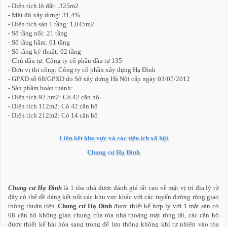
- Diện tích lô đất: .325m2
- Mật độ xây dựng: 31,4%
- Diện tích sàn 1 tầng: 1,045m2
- Số tầng nổi: 21 tầng
- Số tầng hầm: 01 tầng
- Số tầng kỹ thuật: 02 tầng
- Chủ đầu tư: Công ty cổ phần đầu tư 135
- Đơn vị thi công: Công ty cổ phần xây dựng Hạ Đình
- GPXD số 68/GPXD do Sở xây dựng Hà Nội cấp ngày 03/07/2012
- Sản phầm hoàn thành:
- Diện tích 92.5m2: Có 42 căn hộ
- Diện tích 112m2: Có 42 căn hộ
- Diện tích 212m2: Có 14 căn hộ
Liên kết khu vực và các tiện ích xã hội
Chung cư Hạ Đình
Chung cư Hạ Đình
là 1 tòa nhà được đánh giá rất cao về mặt vị trí địa lý từ
đây có thể dề dàng kết nối các khu vực khác với các tuyến đường rộng giao
thông thuận tiện.
Chung cư Hạ Đình
được thiết kế hợp lý với 1 mặt sàn có
08 căn hộ không gian chung của tòa nhà thoáng mát rộng rãi, các căn hộ
được thiết kế hài hòa sang trọng để lưu thông không khí tự nhiên vào tòa