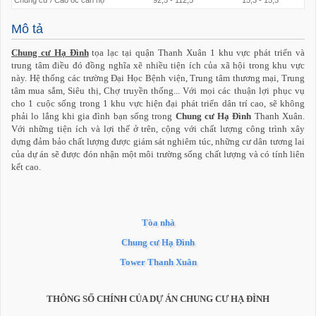
Chung cư / Cao ốc căn hộ
92,5 - 112,5
15,3 - 15,5
Mô tả
Chung cư Hạ Đình
tọa lạc tại quận Thanh Xuân 1 khu vực phát triển và
trung tâm điều đó đồng nghĩa xẽ nhiều tiện ích của xã hội trong khu vực
này. Hệ thống các trường Đại Học Bệnh viện, Trung tâm thương mại, Trung
tâm mua sắm, Siêu thị, Chợ truyền thống... Với mọi các thuận lợi phục vụ
cho 1 cuộc sống trong 1 khu vực hiện đại phát triển dân trí cao, sẽ không
phải lo lắng khi gia đình bạn sống trong
Chung cư Hạ Đình
Thanh Xuân.
Với những tiện ích và lợi thế ở trên, cộng với chất lượng công trình xây
dựng đảm bảo chất lượng được giám sát nghiêm túc, những cư dân tương lai
của dự án sẽ được đón nhận một môi trường sống chất lượng và có tính liên
kết cao.
Tòa nhà
Chung cư Hạ Đình
Tower Thanh Xuân
THÔNG SỐ CHÍNH CỦA DỰ ÁN CHUNG CƯ HẠ ĐÌNH