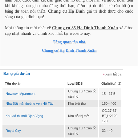
đảm bảo, được cam kết bàn giao căn hộ đúng thời hạn và được hoàn tiền
khi không bàn giao nhà đúng thời hạn, được tự do thiết kế căn hộ (có
bảng dự toán nội thất).
Chung cư Hạ Đình
giá trị đích thực cho cuộc
sống của gia đình bạn!
Mọi thông tin mới nhất về
Chung cư 85 Hạ Đình Thanh Xuân
xẽ được
cập nhật nhanh và chính xác nhất tại website này.
Tổng quan tòa nhà
Chung cư Hạ Đình Thanh Xuân
Bảng giá dự án
»
Xem tất cả
Tên dự án
Loại BĐS
Giá
(triệu/m2)
Chung cư / Cao ốc
Newtown Apartment
15 - 17.5
căn hộ
Nhà Đất mặt đường ven Hồ Tây
Khu biệt thự
150 - 400
CC:27-37;
Khu đô thị mới Dịch Vọng
Khu đô thị mới
BT,LK:120-
170
Chung cư / Cao ốc
Royal City
32 - 40
căn hộ