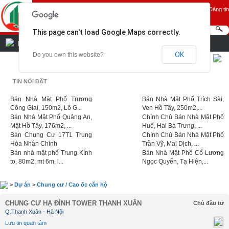
Đăng ký
Đăng nhập
Đăng tin
This page can't load Google Maps correctly.
DANH MỤC
OK
Do you own this website?
Hỗ trợ
Bảng giá
Thông báo
Đặt làm trang chủ
|
|
|
TIN NỔI BẬT
Bán Nhà Mặt Phố Trương
Bán Nhà Mặt Phố Trích Sài,
Công Giai, 150m2, Lô G...
Ven Hồ Tây, 250m2,...
Bán Nhà Mặt Phố Quảng An,
Chính Chủ Bán Nhà Mặt Phố
Mặt Hồ Tây, 176m2, ...
Huế, Hai Bà Trưng, ...
Bán Chung Cư 17T1 Trung
Chính Chủ Bán Nhà Mặt Phố
Hòa Nhân Chính
Trần Vỹ, Mai Dịch, ...
Bán nhà mặt phố Trung Kính
Bán Nhà Mặt Phố Cổ Lương
to, 80m2, mt 6m, l...
Ngọc Quyến, Tạ Hiện,...
>
Dự án
>
Chung cư / Cao ốc căn hộ
CHUNG CƯ HẠ ĐÌNH TOWER THANH XUÂN
Chủ đầu tư
Q.Thanh Xuân - Hà Nội
Lưu tin quan tâm