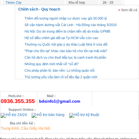
Times City
Khu tổ hợp
26 - 33
Chính sách - Quy hoạch
Khách sạn, nhà
»
Xem tất cả
Candeo Residence Hanoi
2000-3700
nghỉ
Thêm đối tượng người nhập cư được vay gói 30.000 tỷ
Chung cư / Cao ốc
Chung cư Hạ Đình Tower Thanh Xuân
15,3 - 15,5
Sẽ vận hành đường sắt Cát Linh - Hà Đông vào tháng 3/2016
căn hộ
Hà Nội: Dự án trọng điểm bị chậm tiến độ do khâu GPMB
Chung cư / Cao ốc
TDC Plaza
16.2 - 18
Hệ số điều chỉnh giá đất tại Tp.HCM vẫn còn cao
căn hộ
Thường vụ Quốc hội góp ý dự thảo Luật Nhà ở sửa đổi
Chung cư / Cao ốc
Tổ Hợp Căn Hộ IJC Aroma
18 - 25.7
"Phạt cho tồn tại" khác nào bảo hộ cho tồn tại mãi mãi?
căn hộ
Căn hộ dịch vụ cho thuê tiếp tục bị cạnh tranh thị phần
Chung cư / Cao ốc
Căn Hộ Ehome Đông Sài Gòn 2
12.3 - 14
Những quy định mới nhất về “sổ đỏ”
căn hộ
Cho phép phân lô, bán nền: Lo không quản nổi
Chung cư / Cao ốc
HUD3 Tower
16.5 - 18.5
Thủ tướng yêu cầu làm rõ số liệu lập 2 quận mới
căn hộ
Chung cư / Cao ốc
City Garden
36 - 52
căn hộ
HotLine :
Mail :
Chung cư / Cao ốc
Căn Hộ Hoàng Anh An Tiến
10 - 14,4
0936.355.355
bdsinfo1@gmail.com
căn hộ
Chung cư / Cao ốc
Support Online :
Khu Căn Hộ Giai Việt Gia Lai
12 - 16
căn hộ
Hỗ trợ 24/24
Hỗ trợ bán hàng
Hỗ trợ kỹ thuật
Chung cư / Cao ốc
Địa chỉ liên hệ :
Căn hộ 584 Lilama SHB Plaza
10.98 - 12.2
căn hộ
Trung Kính, Cầu Giấy, Hà Nội
Chung cư / Cao ốc
Sài Gòn Lilama SHB Town
11 - 13.7