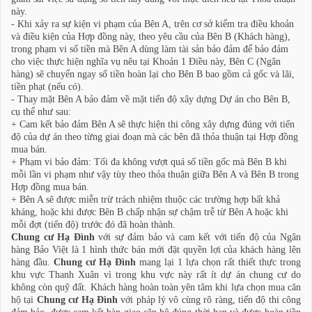
này.
- Khi xảy ra sự kiện vi phạm của Bên A, trên cơ sở kiểm tra điều khoản
và điều kiện của Hợp đồng này, theo yêu cầu của Bên B (Khách hàng),
trong phạm vi số tiền mà Bên A dùng làm tài sản bảo đảm để bảo đảm
cho việc thực hiện nghĩa vụ nêu tại Khoản 1 Điều này, Bên C (Ngân
hàng) sẽ chuyển ngay số tiền hoàn lại cho Bên B bao gồm cả gốc và lãi,
tiền phạt (nếu có).
- Thay mặt Bên A bảo đảm về mặt tiến độ xây dựng Dự án cho Bên B,
cụ thể như sau:
+ Cam kết bảo đảm Bên A sẽ thực hiện thi công xây dựng đúng với tiến
độ của dự án theo từng giai đoạn mà các bên đã thỏa thuận tại Hợp đồng
mua bán.
+ Phạm vi bảo đảm: Tối đa không vượt quá số tiền gốc mà Bên B khi
mỗi lần vi phạm như vậy tùy theo thỏa thuận giữa Bên A và Bên B trong
Hợp đồng mua bán.
+ Bên A sẽ được miễn trừ trách nhiệm thuộc các trường hợp bất khả
kháng, hoặc khi được Bên B chấp nhận sự chậm trễ từ Bên A hoặc khi
mỗi đợt (tiến độ) trước đó đã hoàn thành.
Chung cư Hạ Đình
với sự đảm bảo và cam kết với tiến độ của Ngân
hàng Bảo Việt là 1 hình thức bán mới đặt quyền lợi của khách hàng lên
hàng đầu.
Chung cư Hạ Đình
mang lại 1 lựa chọn rất thiết thực trong
khu vực Thanh Xuân vì trong khu vực này rất ít dự án chung cư do
không còn quỹ đất. Khách hàng hoàn toàn yên tâm khi lựa chọn mua căn
hộ tại
Chung cư Hạ Đình
với pháp lý vô cùng rõ ràng, tiến độ thi công