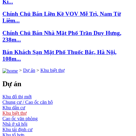
Ki...
Chính Chủ Bán Liền Kề VOV Mễ Trì, Nam Từ
Liêm...
Chính Chủ Bán Nhà Mặt Phố Trần Duy Hưng,
238m...
Bán Khách Sạn Mặt Phố Thuốc Bắc, Hà Nội,
108m...
>
Dự án
>
Khu biệt thự
Dự án
Khu đô thị mới
Chung cư / Cao ốc căn hộ
Khu dân cư
Khu biệt thự
Cao ốc văn phòng
Nhà ở xã hội
Khu tái định cư
Khu tổ hợp