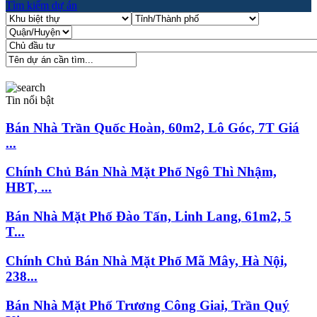
Tìm kiếm dự án
Tin nổi bật
Bán Nhà Trần Quốc Hoàn, 60m2, Lô Góc, 7T Giá
...
Chính Chủ Bán Nhà Mặt Phố Ngô Thì Nhậm,
HBT, ...
Bán Nhà Mặt Phố Đào Tấn, Linh Lang, 61m2, 5
T...
Chính Chủ Bán Nhà Mặt Phố Mã Mây, Hà Nội,
238...
Bán Nhà Mặt Phố Trương Công Giai, Trần Quý