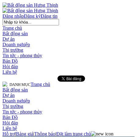
Đăng nhập
Đăng ký
Đăng tin
Trang chủ
Bất động sản
Dự án
Doanh nghiệp
Thị trường
Tin tức - phong thủy
Bản Đồ
Hỏi đáp
Liên hệ
Trang chủ
DANH MỤC
Bất động sản
Dự án
Doanh nghiệp
Thị trường
Tin tức - phong thủy
Bản Đồ
Hỏi đáp
Liên hệ
Hỗ trợ
|
Bảng giá
|
Thông báo
|
Đặt làm trang chủ