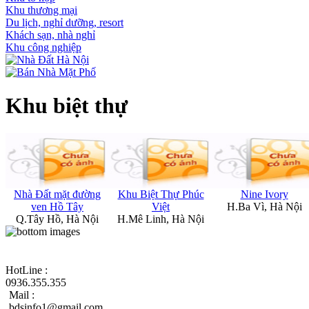
Khu thương mại
Du lịch, nghỉ dưỡng, resort
Khách sạn, nhà nghỉ
Khu công nghiệp
Khu biệt thự
Nhà Đất mặt đường
Khu Biệt Thự Phúc
Nine Ivory
ven Hồ Tây
Việt
H.Ba Vì, Hà Nội
Q.Tây Hồ, Hà Nội
H.Mê Linh, Hà Nội
HotLine :
0936.355.355
Mail :
bdsinfo1@gmail.com