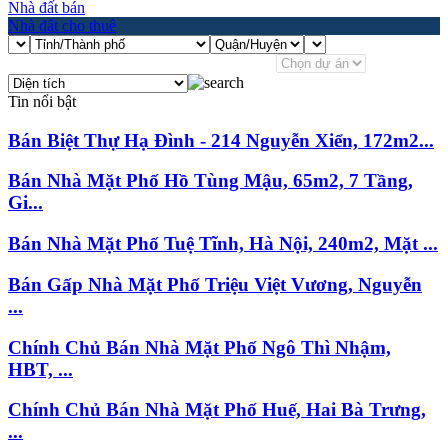
Nhà đất bán
Nhà đất cho thuê
Tin nổi bật
Bán Biệt Thự Hạ Đình - 214 Nguyễn Xiển, 172m2...
Bán Nhà Mặt Phố Hồ Tùng Mậu, 65m2, 7 Tầng,
Gi...
Bán Nhà Mặt Phố Tuệ Tĩnh, Hà Nội, 240m2, Mặt ...
Bán Gấp Nhà Mặt Phố Triệu Việt Vương, Nguyễn
...
Chính Chủ Bán Nhà Mặt Phố Ngô Thì Nhậm,
HBT, ...
Chính Chủ Bán Nhà Mặt Phố Huế, Hai Bà Trưng,
...