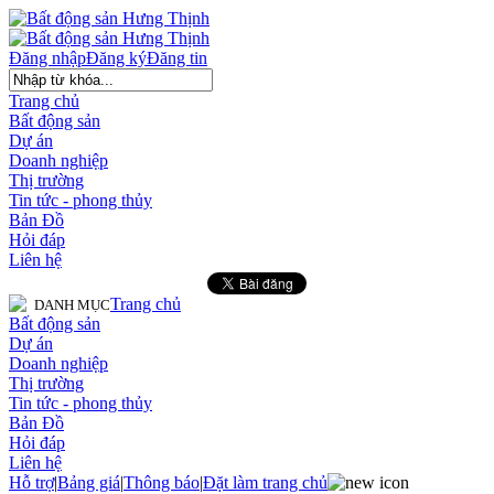
Đăng nhập
Đăng ký
Đăng tin
Trang chủ
Bất động sản
Dự án
Doanh nghiệp
Thị trường
Tin tức - phong thủy
Bản Đồ
Hỏi đáp
Liên hệ
Trang chủ
DANH MỤC
Bất động sản
Dự án
Doanh nghiệp
Thị trường
Tin tức - phong thủy
Bản Đồ
Hỏi đáp
Liên hệ
Hỗ trợ
|
Bảng giá
|
Thông báo
|
Đặt làm trang chủ