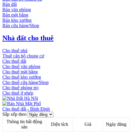
Bán đất
Bán văn phòng
Bán mặt bằng
Bán kho xưởng
Bán cửa hàng/Shop
Nhà đất cho thuê
Cho thuê nhà
Thuê căn hộ chung cư
Cho thuê đất
Cho thuê văn phòng
Cho thuê mặt bằng
Cho thuê kho xưởng
Cho thuê cửa hàng/Shop
Cho thuê phòng trọ
Cho thuê ở ghép
Cho thuê đất - Bình Định
Sắp xếp theo
Thông tin bất động
Diện tích
Giá
Ngày đăng
sản