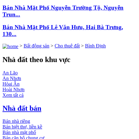
Bán Nhà Mặt Phố Nguyễn Trường Tộ, Nguyễn
Trun...
Bán Nhà Mặt Phố Lê Văn Hưu, Hai Bà Trưng,
130...
>
Bất động sản
>
Cho thuê đất
>
Bình Định
Nhà đất theo khu vực
An Lão
An Nhơn
Hòai Ân
Hoài Nhơn
Xem tất cả
Nhà đất bán
Bán nhà riêng
Bán biệt thự, liền kề
Bán nhà mặt phố
Bán căn hộ chung cư