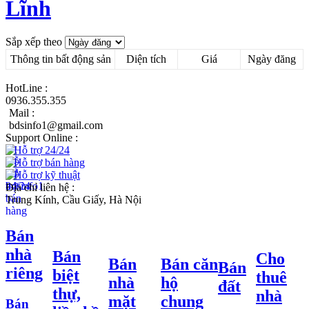
Lĩnh
Sắp xếp theo
Thông tin bất động sản
Diện tích
Giá
Ngày đăng
HotLine :
0936.355.355
Mail :
bdsinfo1@gmail.com
Support Online :
Hỗ trợ 24/24
Hỗ trợ bán hàng
Hỗ trợ kỹ thuật
Địa chỉ liên hệ :
Trung Kính, Cầu Giấy, Hà Nội
Bán
nhà
Bán
Cho
Bán
Bán căn
Bán
riêng
biệt
thuê
nhà
hộ
đất
thự,
nhà
mặt
chung
Bán