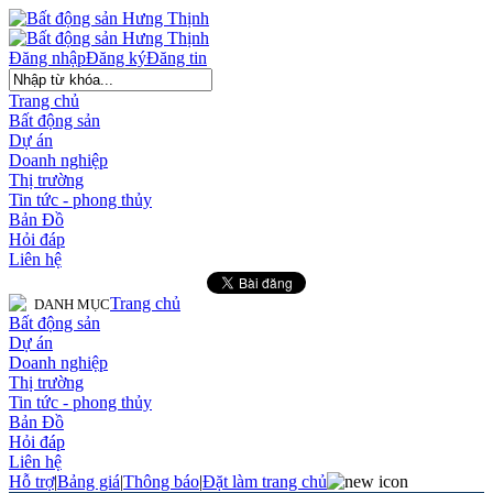
Đăng nhập
Đăng ký
Đăng tin
Trang chủ
Bất động sản
Dự án
Doanh nghiệp
Thị trường
Tin tức - phong thủy
Bản Đồ
Hỏi đáp
Liên hệ
Trang chủ
DANH MỤC
Bất động sản
Dự án
Doanh nghiệp
Thị trường
Tin tức - phong thủy
Bản Đồ
Hỏi đáp
Liên hệ
Hỗ trợ
|
Bảng giá
|
Thông báo
|
Đặt làm trang chủ