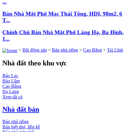
...
Bán Nhà Mặt Phố Mạc Thái Tông, HDI, 98m2, 6
T...
Chính Chủ Bán Nhà Mặt Phố Láng Hạ, Ba Đình,
1...
>
Bất động sản
>
Bán nhà riêng
>
Cao Bằng
>
Trà Lĩnh
Nhà đất theo khu vực
Bảo Lạc
Bảo Lâm
Cao Bằng
Hạ Lang
Xem tất cả
Nhà đất bán
Bán nhà riêng
Bán biệt thự, liền kề