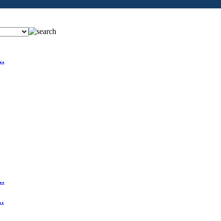
.
.
.