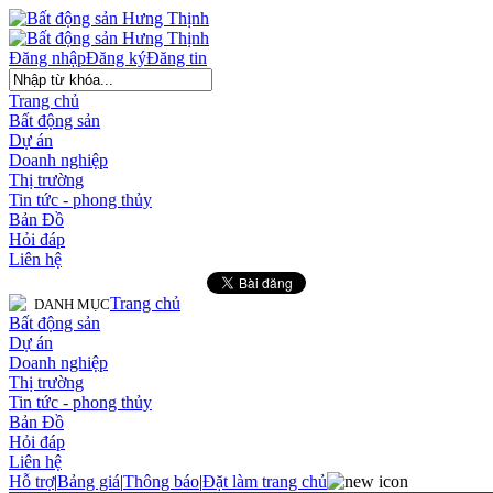
Đăng nhập
Đăng ký
Đăng tin
Trang chủ
Bất động sản
Dự án
Doanh nghiệp
Thị trường
Tin tức - phong thủy
Bản Đồ
Hỏi đáp
Liên hệ
Trang chủ
DANH MỤC
Bất động sản
Dự án
Doanh nghiệp
Thị trường
Tin tức - phong thủy
Bản Đồ
Hỏi đáp
Liên hệ
Hỗ trợ
|
Bảng giá
|
Thông báo
|
Đặt làm trang chủ