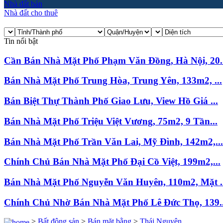
Nhà đất bán
Nhà đất cho thuê
Tin nổi bật
Cần Bán Nhà Mặt Phố Phạm Văn Đồng, Hà Nội, 20..
Bán Nhà Mặt Phố Trung Hòa, Trung Yên, 133m2, ...
Bán Biệt Thự Thành Phố Giao Lưu, View Hồ Giá ...
Bán Nhà Mặt Phố Triệu Việt Vương, 75m2, 9 Tần...
Bán Nhà Mặt Phố Trần Văn Lai, Mỹ Đình, 142m2,...
Chính Chủ Bán Nhà Mặt Phố Đại Cồ Việt, 199m2,...
Bán Nhà Mặt Phố Nguyễn Văn Huyên, 110m2, Mặt ..
Chính Chủ Nhờ Bán Nhà Mặt Phố Lê Đức Thọ, 139..
>
Bất động sản
>
Bán mặt bằng
>
Thái Nguyên