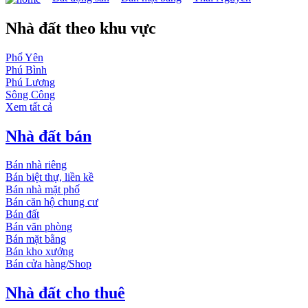
Nhà đất theo khu vực
Phổ Yên
Phú Bình
Phú Lương
Sông Công
Xem tất cả
Nhà đất bán
Bán nhà riêng
Bán biệt thự, liền kề
Bán nhà mặt phố
Bán căn hộ chung cư
Bán đất
Bán văn phòng
Bán mặt bằng
Bán kho xưởng
Bán cửa hàng/Shop
Nhà đất cho thuê