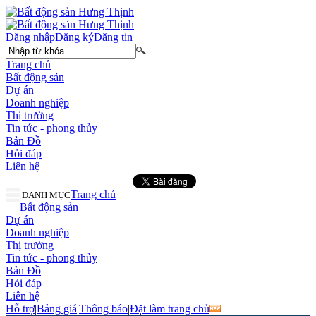
Đăng nhập
Đăng ký
Đăng tin
Trang chủ
Bất động sản
Dự án
Doanh nghiệp
Thị trường
Tin tức - phong thủy
Bản Đồ
Hỏi đáp
Liên hệ
Trang chủ
DANH MỤC
Bất động sản
Dự án
Doanh nghiệp
Thị trường
Tin tức - phong thủy
Bản Đồ
Hỏi đáp
Liên hệ
Hỗ trợ
|
Bảng giá
|
Thông báo
|
Đặt làm trang chủ