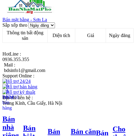
Bán mặt bằng - Sơn La
Sắp xếp theo
Thông tin bất động
Diện tích
Giá
Ngày đăng
sản
HotLine :
0936.355.355
Mail :
bdsinfo1@gmail.com
Support Online :
Hỗ trợ 24/24
Hỗ trợ bán hàng
Hỗ trợ kỹ thuật
Địa chỉ liên hệ :
Trung Kính, Cầu Giấy, Hà Nội
Bán
nhà
Bán
Cho
Bán
Bán căn
Bán
riêng