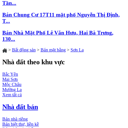
Tần...
Bán Chung Cư 17T11 mặt phố Nguyễn Thị Định,
T...
Bán Nhà Mặt Phố Lê Văn Hưu, Hai Bà Trưng,
130...
>
Bất động sản
>
Bán mặt bằng
>
Sơn La
Nhà đất theo khu vực
Bắc Yên
Mai Sơn
Mộc Châu
Mường La
Xem tất cả
Nhà đất bán
Bán nhà riêng
Bán biệt thự, liền kề