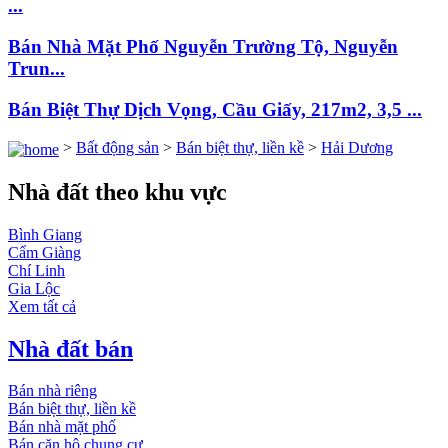
...
Bán Nhà Mặt Phố Nguyễn Trường Tộ, Nguyễn
Trun...
Bán Biệt Thự Dịch Vọng, Cầu Giấy, 217m2, 3,5 ...
>
Bất động sản
>
Bán biệt thự, liền kề
>
Hải Dương
Nhà đất theo khu vực
Bình Giang
Cẩm Giàng
Chí Linh
Gia Lộc
Xem tất cả
Nhà đất bán
Bán nhà riêng
Bán biệt thự, liền kề
Bán nhà mặt phố
Bán căn hộ chung cư