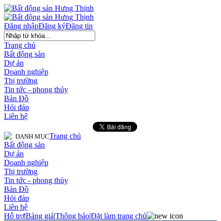
Đăng nhập
Đăng ký
Đăng tin
Trang chủ
Bất động sản
Dự án
Doanh nghiệp
Thị trường
Tin tức - phong thủy
Bản Đồ
Hỏi đáp
Liên hệ
Trang chủ
DANH MỤC
Bất động sản
Dự án
Doanh nghiệp
Thị trường
Tin tức - phong thủy
Bản Đồ
Hỏi đáp
Liên hệ
Hỗ trợ
|
Bảng giá
|
Thông báo
|
Đặt làm trang chủ