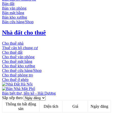
Bán đất
Bán văn phòng
Bán mặt bằng
Bán kho xưởng
Bán cửa hàng/Shop
Nhà đất cho thuê
Cho thuê nhà
Thuê căn hộ chung cư
Cho thuê đất
Cho thuê văn phòng
Cho thuê mặt bằng
Cho thuê kho xưởng
Cho thuê cửa hàng/Shop
Cho thuê phòng trọ
Cho thuê ở ghép
Bán biệt thự, liền kề - Hải Dương
Sắp xếp theo
Thông tin bất động
Diện tích
Giá
Ngày đăng
sản