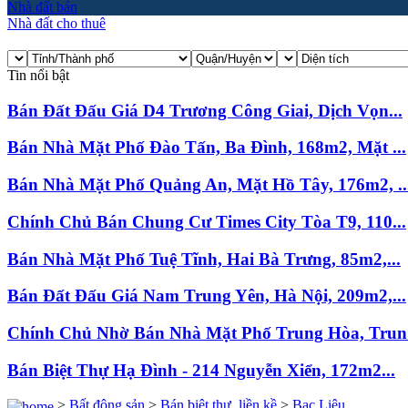
Nhà đất bán
Nhà đất cho thuê
Tin nổi bật
Bán Đất Đấu Giá D4 Trương Công Giai, Dịch Vọn...
Bán Nhà Mặt Phố Đào Tấn, Ba Đình, 168m2, Mặt ...
Bán Nhà Mặt Phố Quảng An, Mặt Hồ Tây, 176m2, ..
Chính Chủ Bán Chung Cư Times City Tòa T9, 110...
Bán Nhà Mặt Phố Tuệ Tĩnh, Hai Bà Trưng, 85m2,...
Bán Đất Đấu Giá Nam Trung Yên, Hà Nội, 209m2,...
Chính Chủ Nhờ Bán Nhà Mặt Phố Trung Hòa, Trun.
Bán Biệt Thự Hạ Đình - 214 Nguyễn Xiển, 172m2...
>
Bất động sản
>
Bán biệt thự, liền kề
>
Bạc Liêu