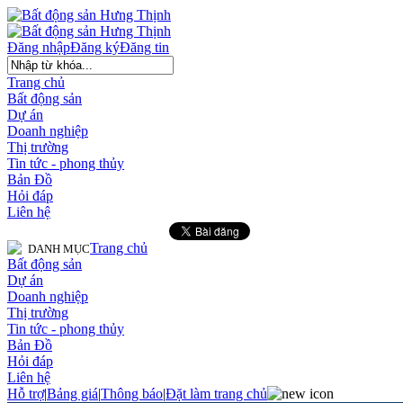
Đăng nhập
Đăng ký
Đăng tin
Trang chủ
Bất động sản
Dự án
Doanh nghiệp
Thị trường
Tin tức - phong thủy
Bản Đồ
Hỏi đáp
Liên hệ
Trang chủ
DANH MỤC
Bất động sản
Dự án
Doanh nghiệp
Thị trường
Tin tức - phong thủy
Bản Đồ
Hỏi đáp
Liên hệ
Hỗ trợ
|
Bảng giá
|
Thông báo
|
Đặt làm trang chủ