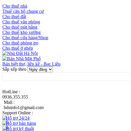
Cho thuê nhà
Thuê căn hộ chung cư
Cho thuê đất
Cho thuê văn phòng
Cho thuê mặt bằng
Cho thuê kho xưởng
Cho thuê cửa hàng/Shop
Cho thuê phòng trọ
Cho thuê ở ghép
Bán biệt thự, liền kề - Bạc Liêu
Sắp xếp theo
HotLine :
0936.355.355
Mail :
bdsinfo1@gmail.com
Support Online :
Hỗ trợ 24/24
Hỗ trợ bán hàng
Hỗ trợ kỹ thuật