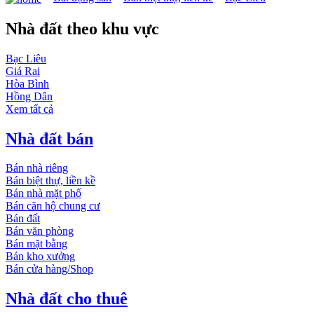
Nhà đất theo khu vực
Bạc Liêu
Giá Rai
Hòa Bình
Hồng Dân
Xem tất cả
Nhà đất bán
Bán nhà riêng
Bán biệt thự, liền kề
Bán nhà mặt phố
Bán căn hộ chung cư
Bán đất
Bán văn phòng
Bán mặt bằng
Bán kho xưởng
Bán cửa hàng/Shop
Nhà đất cho thuê