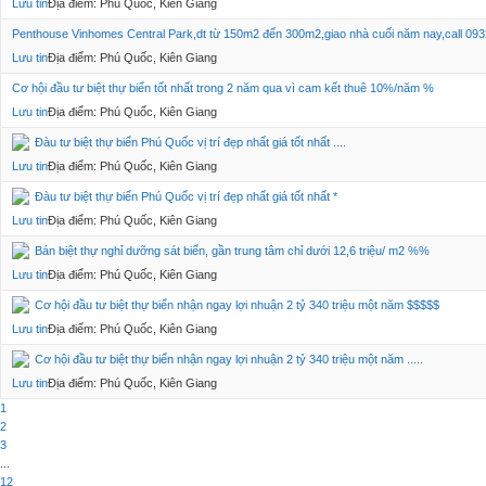
Lưu tin
Địa điểm: Phú Quốc, Kiên Giang
Penthouse Vinhomes Central Park,dt từ 150m2 đến 300m2,giao nhà cuối năm nay,call 
Lưu tin
Địa điểm: Phú Quốc, Kiên Giang
Cơ hội đầu tư biệt thự biển tốt nhất trong 2 năm qua vì cam kết thuê 10%/năm %
Lưu tin
Địa điểm: Phú Quốc, Kiên Giang
Đàu tư biệt thự biển Phú Quốc vị trí đẹp nhất giá tốt nhất ....
Lưu tin
Địa điểm: Phú Quốc, Kiên Giang
Đàu tư biệt thự biển Phú Quốc vị trí đẹp nhất giá tốt nhất *
Lưu tin
Địa điểm: Phú Quốc, Kiên Giang
Bán biệt thự nghỉ dưỡng sát biển, gần trung tâm chỉ dưới 12,6 triệu/ m2 %%
Lưu tin
Địa điểm: Phú Quốc, Kiên Giang
Cơ hội đầu tư biệt thự biển nhận ngay lợi nhuận 2 tỷ 340 triệu một năm $$$$$
Lưu tin
Địa điểm: Phú Quốc, Kiên Giang
Cơ hội đầu tư biệt thự biển nhận ngay lợi nhuận 2 tỷ 340 triệu một năm .....
Lưu tin
Địa điểm: Phú Quốc, Kiên Giang
1
2
3
...
12