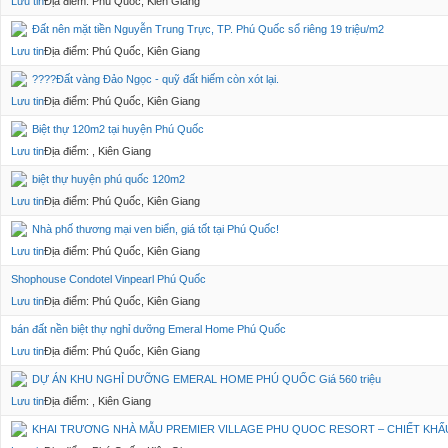
Lưu tin
Địa điểm: Phú Quốc, Kiên Giang
Đất nên mặt tiền Nguyễn Trung Trực, TP. Phú Quốc sổ riêng 19 triệu/m2
Lưu tin
Địa điểm: Phú Quốc, Kiên Giang
????Đất vàng Đảo Ngọc - quỹ đất hiếm còn xót lại.
Lưu tin
Địa điểm: Phú Quốc, Kiên Giang
Biệt thự 120m2 tại huyện Phú Quốc
Lưu tin
Địa điểm: , Kiên Giang
biệt thự huyện phú quốc 120m2
Lưu tin
Địa điểm: Phú Quốc, Kiên Giang
Nhà phố thương mại ven biển, giá tốt tại Phú Quốc!
Lưu tin
Địa điểm: Phú Quốc, Kiên Giang
Shophouse Condotel Vinpearl Phú Quốc
Lưu tin
Địa điểm: Phú Quốc, Kiên Giang
bán đất nền biệt thự nghỉ dưỡng Emeral Home Phú Quốc
Lưu tin
Địa điểm: Phú Quốc, Kiên Giang
DỰ ÁN KHU NGHỈ DƯỠNG EMERAL HOME PHÚ QUỐC Giá 560 triệu
Lưu tin
Địa điểm: , Kiên Giang
KHAI TRƯƠNG NHÀ MẪU PREMIER VILLAGE PHU QUOC RESORT – CHIẾT KHẤU 5