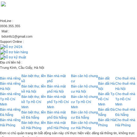
HotLine :
0936.355.355
Mail :
bdsinfo1@gmail.com
Support Online :
Hỗ trợ 24/24
Hỗ trợ bán hàng
Hỗ trợ kỹ thuật
Địa chỉ liên hệ :
Trung Kính, Cầu Giấy, Hà Nội
Bán biệt thự, liền
Bán nhà mặt
Bán căn hộ chung
Bán nhà riêng
Bán đất
Cho thuê nhà
kề
phố
cư
Bán nhà riêng
Bán đất Hà
Cho thuê nhà
Bán biệt thự, liền
Bán nhà mặt
Bán căn hộ chung
Hà Nội
Nội
Hà Nội
kề Hà Nội
phố Hà Nội
cư Hà Nội
Bán nhà riêng
Bán đất Tp
Cho thuê nhà
Bán biệt thự, liền
Bán nhà mặt
Bán căn hộ chung
Tp Hồ Chí
Hồ Chí
Tp Hồ Chí
kề Tp Hồ Chí
phố Tp Hồ Chí
cư Tp Hồ Chí
Minh
Minh
Minh
Minh
Minh
Minh
Bán nhà riêng
Bán đất Đà
Cho thuê nhà
Bán biệt thự, liền
Bán nhà mặt
Bán căn hộ chung
Đà Nẵng
Nẵng
Đà Nẵng
kề Đà Nẵng
phố Đà Nẵng
cư Đà Nẵng
Bán nhà riêng
Bán đất Hải
Cho thuê nhà
Bán biệt thự, liền
Bán nhà mặt
Bán căn hộ chung
Hải Phòng
Phòng
Hải Phòng
kề Hải Phòng
phố Hải Phòng
cư Hải Phòng
Đơn vị chủ quản trang tin bất động sản này chỉ thực hiện việc đăng tải thông tin, không trực