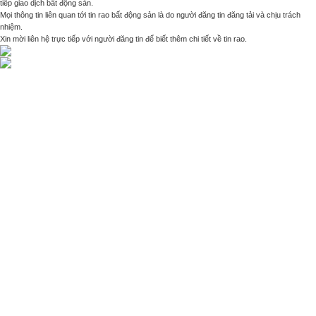
tiếp giao dịch bất động sản.
Mọi thông tin liên quan tới tin rao bất động sản là do người đăng tin đăng tải và chịu trách
nhiệm.
Xin mời liên hệ trực tiếp với người đăng tin để biết thêm chi tiết về tin rao.