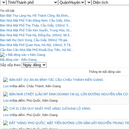
Tin nổi bật
Bán Biệt Thự Láng Hạ, Hồ Thành Công, Ba Đình,...
Bán Nhà Mặt Phố Trần Đăng Ninh, Cầu Giấy, 63m...
Bán Nhà Mặt Phố Thọ Tháp, Cầu Giấy, 120m2, 5 ...
Bán Nhà Mặt Phố Trần Kim Xuyến, Trung Hòa, 91...
Bán Nhà Mặt Phố Thái Hà, Đống Đa, 205m2, Mt 6...
Bán biệt thự Dịch Vọng, Cầu Giấy 300m2 TB giá...
Bán Nhà Mặt Phố Quan Hoa, Hà Nội, 106m2, 8 Tầ...
Cần Bán Căn Nhà Mặt Phố Khuất Duy Tiến, Hà Nộ...
>
Bất động sản
>
Kiên Giang
Bất động sản - Kiên Giang
Sắp xếp theo
Thông tin bất động sản
BÁN ĐẤT DỰ ÁN AN BÌNH-TẮC CẬU-CHÂU THÀNH-KIÊN GIANG
Lưu tin
Địa điểm: Châu Thành, Kiên Giang
BÁN NHÀ 1TRỆT 1LẦU MT KINH DOANH TẠI QL LỚN ĐƯỜNG NGUYỄN VĂN CỪ-
Lưu tin
Địa điểm: Phú Quốc, Kiên Giang
CHỈ 31 CĂN DUY NHẤT PHỐ VÀNG GIỮA ĐẠI LỘ VÀNG
Lưu tin
Địa điểm: Phú Quốc, Kiên Giang
ĐẤT "VÀNG' PHÚ QUỐC, MẶT TIỀN ĐƯỜNG LỚN SẦM UẤT-NGUYỄN TRUNG TR