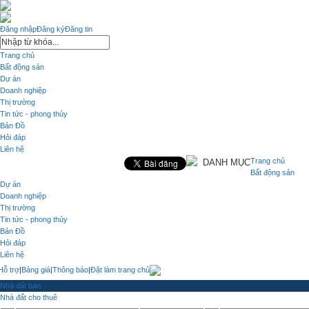
Đăng nhập
Đăng ký
Đăng tin
Trang chủ
Bất động sản
Dự án
Doanh nghiệp
Thị trường
Tin tức - phong thủy
Bản Đồ
Hỏi đáp
Liên hệ
Trang chủ
DANH MỤC
Bất động sản
Dự án
Doanh nghiệp
Thị trường
Tin tức - phong thủy
Bản Đồ
Hỏi đáp
Liên hệ
Hỗ trợ
|
Bảng giá
|
Thông báo
|
Đặt làm trang chủ
Nhà đất bán
Nhà đất cho thuê