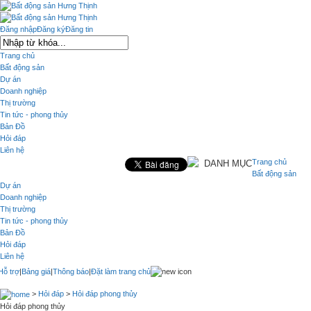
Đăng nhập
Đăng ký
Đăng tin
Trang chủ
Bất động sản
Dự án
Doanh nghiệp
Thị trường
Tin tức - phong thủy
Bản Đồ
Hỏi đáp
Liên hệ
Trang chủ
DANH MỤC
Bất động sản
Dự án
Doanh nghiệp
Thị trường
Tin tức - phong thủy
Bản Đồ
Hỏi đáp
Liên hệ
Hỗ trợ
|
Bảng giá
|
Thông báo
|
Đặt làm trang chủ
>
Hỏi đáp
>
Hỏi đáp phong thủy
Hỏi đáp phong thủy