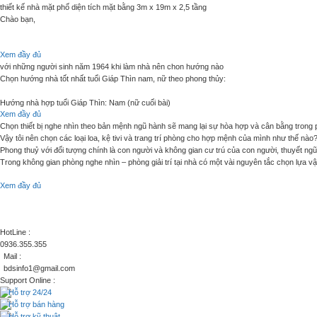
thiết kế nhà mặt phố diện tích mặt bằng 3m x 19m x 2,5 tầng
Chào bạn,
Xem đầy đủ
với những người sinh năm 1964 khi làm nhà nên chon hướng nào
Bạn có thể tham khảo các kiến trúc nhà đẹp tại đây: http://muabannhadat.com.vn/mau-nha
Chọn hướng nhà tốt nhất tuổi Giáp Thìn nam, nữ theo phong thủy:
Hướng nhà hợp tuổi Giáp Thìn: Nam (nữ cuối bài)
Xem đầy đủ
Hy vọng giúp ích được phần nào cho bạn!
Chọn thiết bị nghe nhìn theo bản mệnh ngũ hành sẽ mang lại sự hòa hợp và cân bằng trong ph
- Năm sinh dương lịch: 1964
Vậy tôi nên chọn các loại loa, kệ tivi và trang trí phòng cho hợp mệnh của mình như thế nào
Trân trọng!
Phong thuỷ với đối tượng chính là con người và không gian cư trú của con người, thuyết ngũ
- Năm sinh âm lịch: Giáp Thìn
Trong không gian phòng nghe nhìn – phòng giải trí tại nhà có một vài nguyên tắc chọn lựa v
- Quẻ mệnh: Ly Hoả
Xem đầy đủ
- Người mệnh Thổ:
- Ngũ hành: Phú Đăng Hỏa (Lửa đèn to)
Phòng vuông vức, dàn âm thanh có dạng phẳng và vuông, gam màu vàng, nâu trầm làm chủ đạo
mang tính mộc mạc thô ráp. Có thể dùng các điểm nhấn màu đỏ, góc tam giác (Hoả sinh Thổ
- Thuộc Tây Tứ Mệnh, nhà hướng Bắc, thuộc Đông Tứ Trạch
HotLine :
0936.355.355
- Người mệnh Kim:
- Hướng tốt: Bắc (Diên Niên); Đông (Sinh Khí); Đông Nam (Thiên Y); Nam (Phục Vị);
Mail :
bdsinfo1@gmail.com
Phòng vuông hoặc chữ nhật (Thổ sinh Kim) hoặc có bo góc nhẹ, đóng trần mảng tròn, hình v
- Hướng xấu: Tây Bắc (Tuyệt Mệnh); Đông Bắc (Hoạ Hại); Tây Nam (Lục Sát); Tây (Ngũ Q
Support Online :
đạo, có ánh đồng hoặc bạc, các thiết kế nội thất mang tính công nghiệp.
Hỗ trợ 24/24
Lời khuyên cho việc bài trí nội thất trong nhà:
Hỗ trợ bán hàng
Hỗ trợ kỹ thuật