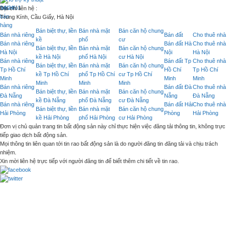
1. Cửa chính:
Địa chỉ liên hệ :
Trung Kính, Cầu Giấy, Hà Nội
Cửa chính là một yếu tố rất quan trọng tác động đến phong thuỷ.
Bán biệt thự, liền
Bán nhà mặt
Bán căn hộ chung
Bán nhà riêng
Bán đất
Cho thuê nhà
Nếu hai mảng nghiên cứu của phong thuỷ là dương trạch (phần phía trên mặt đất) và âm phầ
kề
phố
cư
Bán nhà riêng
Bán đất Hà
Cho thuê nhà
phòng ngủ của chủ nhà và bếp nấu.
Bán biệt thự, liền
Bán nhà mặt
Bán căn hộ chung
Hà Nội
Nội
Hà Nội
kề Hà Nội
phố Hà Nội
cư Hà Nội
Bán nhà riêng
Bán đất Tp
Cho thuê nhà
Quan niệm phong thuỷ cho rằng, môn mệnh phải tương phối (nghĩa là hướng cửa chính và mện
Bán biệt thự, liền
Bán nhà mặt
Bán căn hộ chung
Tp Hồ Chí
Hồ Chí
Tp Hồ Chí
kề Tp Hồ Chí
phố Tp Hồ Chí
cư Tp Hồ Chí
Minh
Minh
Minh
Trường hợp của quý khách hoàn toàn thoả mãn Môn mệnh tương phối, nghĩa là hướng cửa ch
Minh
Minh
Minh
Bán nhà riêng
Bán đất Đà
Cho thuê nhà
2. Bếp nấu:
Bán biệt thự, liền
Bán nhà mặt
Bán căn hộ chung
Đà Nẵng
Nẵng
Đà Nẵng
kề Đà Nẵng
phố Đà Nẵng
cư Đà Nẵng
Bán nhà riêng
Bán đất Hải
Cho thuê nhà
Bếp nấu cũng là một yếu tố rất quan trọng, vì mọi bệnh tật, vệ sinh đều sinh ra từ đây. Hư
Bán biệt thự, liền
Bán nhà mặt
Bán căn hộ chung
Hải Phòng
Phòng
Hải Phòng
hướng cửa bếp đối với bếp lò, bếp dầu, hướng công tắc điều khiển đối với bếp điện, bếp gas
kề Hải Phòng
phố Hải Phòng
cư Hải Phòng
Đơn vị chủ quản trang tin bất động sản này chỉ thực hiện việc đăng tải thông tin, không trực
Trong trường hợp này, có thể đặt bếp tọa các hướng Tây Bắc (Tuyệt Mệnh); Đông Bắc (Hoạ 
tiếp giao dịch bất động sản.
(Thiên Y); Nam (Phục Vị);
Mọi thông tin liên quan tới tin rao bất động sản là do người đăng tin đăng tải và chịu trách
nhiệm.
Ngoài ra, bếp nên tránh đặt gần chậu rửa, tủ lạnh, tránh có cửa sổ phía sau, tránh giáp các
Xin mời liên hệ trực tiếp với người đăng tin để biết thêm chi tiết về tin rao.
Chậu rửa, cũng như khu phụ, được hiểu là nơi xả trôi nước, tức là xả trôi những điều kh
Tây (Ngũ Quỷ);
Cửa của bếp nấu không được để thẳng với cửa chính của nhà, hoặc nhìn thẳng vào cửa phò
3. Phòng ngủ:
Con người luôn giành 30% cuộc đời mình cho việc ngủ, nên phòng ngủ chiếm một vai trò đặc 