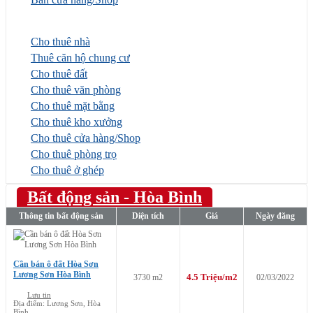
Nhà đất cho thuê
Cho thuê nhà
Thuê căn hộ chung cư
Cho thuê đất
Cho thuê văn phòng
Cho thuê mặt bằng
Cho thuê kho xưởng
Cho thuê cửa hàng/Shop
Cho thuê phòng trọ
Cho thuê ở ghép
Bất động sản - Hòa Bình
Thông tin bất động sản
Diện tích
Giá
Ngày đăng
Sắp xếp theo
Cần bán ô đất Hòa Sơn
Lương Sơn Hòa Bình
4.5 Triệu/m2
3730 m2
02/03/2022
Lưu tin
Địa điểm: Lương Sơn, Hòa
Bình