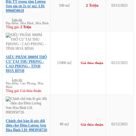
Đất TT trung tâm Lương
2 Triệu
100 m2
03/12/2021
Sơn giá từ 2x tr/ m2. LH:
0966850618
Lưu tin
Địa điểm: Hòa Bình, Hòa Bình
Tổng giá:
2 Triệu
SIÊU PHẨM 3000M THỔ
CƯ TẠI THU PHONG -
11000 m2
02/12/2021
Giá thỏa thuận
CAO PHONG - TỈNH
HOÀ BÌNH
Lưu tin
Địa điểm: Cao Phong, Hòa
Bình
Tổng giá: Giá thỏa thuận
Chính chủ bán lô góc đối
86 m2
02/12/2021
Giá thỏa thuận
diện chợ Đêm Lương Sơn
Hòa Bình LH: 0983950726