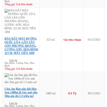
Bình
Tổng giá: Giá thỏa thuận
BÁN ĐẤT MẶT ĐƯỜNG
323 m2
01/12/2021
Giá thỏa thuận
QUỐC LỘ 6, GẦN SÂN
GÔN PHƯỢNG HOÀNG,
LƯƠNG SƠN, HÒA BÌNH,
323 M, MẶT TIỀN 10M
Lưu tin
Địa điểm: Lương Sơn, Hòa
Bình
Tổng giá: Giá thỏa thuận
Chủ cần Bán gấp đất Hòa
Sơn 1400m lô Góc mặt tiền
4.5 Tỷ
1400 m2
30/11/2021
50m giá chỉ 3.3 triệu m2
Lưu tin
Địa điểm: Lương Sơn, Hòa