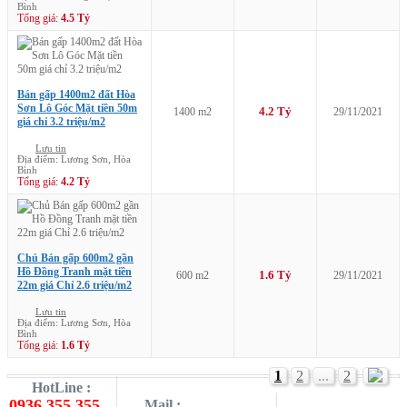
Bình
Tổng giá:
4.5 Tỷ
Bán gấp 1400m2 đất Hòa
Sơn Lô Góc Mặt tiền 50m
4.2 Tỷ
1400 m2
29/11/2021
giá chỉ 3.2 triệu/m2
Lưu tin
Địa điểm: Lương Sơn, Hòa
Bình
Tổng giá:
4.2 Tỷ
Chủ Bán gấp 600m2 gần
Hồ Đồng Tranh mặt tiền
1.6 Tỷ
600 m2
29/11/2021
22m giá Chỉ 2.6 triệu/m2
Lưu tin
Địa điểm: Lương Sơn, Hòa
Bình
Tổng giá:
1.6 Tỷ
1
2
...
2
HotLine :
0936.355.355
Mail :