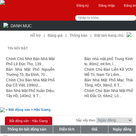
Đăng ký
Đăng nhập
Đăng tin
DANH MỤC
Hỗ trợ
Bảng giá
Thông báo
Đặt làm trang chủ
|
|
|
TIN NỔI BẬT
Chính Chủ Nhờ Bán Nhà Mặt
Bán nhà mặt phố Trung Kính
Phố Lê Đức Thọ, 139...
to, 80m2, mt 6m, l...
Bán Nhà Mặt Phố Nguyễn
Chính Chủ Bán Liền Kề VOV
Trường Tộ, Ba Đình, 70...
Mễ Trì, Nam Từ Liêm...
Chính Chủ Bán Nhà Mặt Phố
Bán Nhà Mặt Phố Mạc Thái
Đại Cồ Việt, 199m2,...
Tông, HDI, 98m2, 6 T...
Bán Nhà Mặt Phố Xuân Diệu,
Chính Chủ Bán Nhà Mặt Phố
Tây Hồ, 140m2, 9 T...
Hồ Đắc Di, 64m2, Lô...
>
Bất động sản
>
Hậu Giang
Sắp xếp theo
Bất động sản - Hậu Giang
Thông tin bất động sản
Diện tích
Giá
Ngày đăng