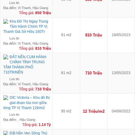
Lưu tin
Địa điểm: Vị Thanh, Hậu Giang
Tổng giá:
850 Triệu
Khu Đô Thị Ngay Trung
Tâm Hành Chính TP Vị
Thanh Giá Sở Hữu 160Tr
81 m2
810 Triệu
18/05/2023
Lưu tin
Địa điểm: Vị Thanh, Hậu Giang
Tổng giá:
810 Triệu
ĐẤT NỀN CỤM HÀNH
CHÍNH TỈNH TRUNG
TÂM THÀNH PHỐ
710TR/NỀN
81 m2
710 Triệu
13/05/2023
Lưu tin
Địa điểm: Vị Thanh, Hậu Giang
Tổng giá:
710 Triệu
DIC Victoria – Khu đô thị
giai đoạn lúa non giữa
lòng TP Vị Thanh 12tr/m2
95 m2
12 Triệu/m2
04/08/2022
Lưu tin
Địa điểm: , Hậu Giang
Tổng giá:
1.14 Tỷ
Đất Nền Ven Sông Thủ