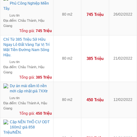
Phủ Công Nghiệp Miền
Tây.
80 m2
745 Triệu
26/02/2022
Lưu tin
Địa điểm: Châu Thành, Hậu
Giang
Tổng giá:
745 Triệu
Chỉ Từ 385 Triệu Sở Hữu
Ngay Lô Đất Vàng Tại Vị Trí
Mặt Tiền Đường Nam Sông
Hậu.
80 m2
385 Triệu
21/02/2022
Lưu tin
Địa điểm: Châu Thành, Hậu
Giang
Tổng giá:
385 Triệu
Dự án mái dầm lô nền
mới cập nhật giá 7XXtr
Lưu tin
80 m2
450 Triệu
12/02/2022
Địa điểm: Châu Thành A, Hậu
Giang
Tổng giá:
450 Triệu
Cặp NỀN THỔ CƯ ODT
160m2 giá 858
Triệu/NỀN.