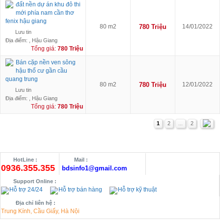
đất nền dự án khu đô thi
mới phía nam cần thơ
fenix hậu giang
80 m2
780 Triệu
14/01/2022
Lưu tin
Địa điểm: , Hậu Giang
Tổng giá:
780 Triệu
Bán cặp nền ven sông
hậu thổ cư gần cầu
quang trung
80 m2
780 Triệu
12/01/2022
Lưu tin
Địa điểm: , Hậu Giang
Tổng giá:
780 Triệu
1
2
...
2
HotLine :
Mail :
0936.355.355
bdsinfo1@gmail.com
Support Online :
Hỗ trợ 24/24
Hỗ trợ bán hàng
Hỗ trợ kỹ thuật
Địa chỉ liên hệ :
Trung Kính, Cầu Giấy, Hà Nội