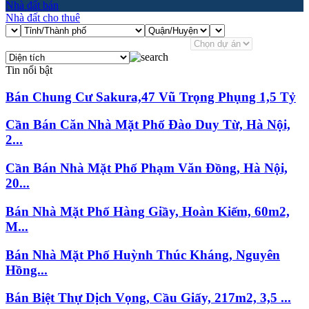
Nhà đất bán
Nhà đất cho thuê
Tin nổi bật
Bán Chung Cư Sakura,47 Vũ Trọng Phụng 1,5 Tỷ
Cần Bán Căn Nhà Mặt Phố Đào Duy Từ, Hà Nội,
2...
Cần Bán Nhà Mặt Phố Phạm Văn Đồng, Hà Nội,
20...
Bán Nhà Mặt Phố Hàng Giầy, Hoàn Kiếm, 60m2,
M...
Bán Nhà Mặt Phố Huỳnh Thúc Kháng, Nguyên
Hồng...
Bán Biệt Thự Dịch Vọng, Cầu Giấy, 217m2, 3,5 ...