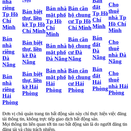
Bán
nhà
Cho
đất
riêng
Bán nhà
Bán căn
thuê
Bán biệt
Tp Hồ
Tp Hồ
mặt phố
hộ chung
nhà Tp
thự, liền
Chí
Chí
Tp Hồ
cư Tp Hồ
Hồ Chí
kề Tp Hồ
Minh
Minh
Chí
Chí Minh
Minh
Chí Minh
Minh
Bán
Bán
Bán căn
Cho
Bán biệt
đất
nhà
Bán nhà
hộ chung
thuê
thự, liền
Đà
riêng
mặt phố
cư Đà
nhà Đà
kề Đà
Nẵng
Đà
Đà Nẵng
Nẵng
Nẵng
Nẵng
Nẵng
Bán
Bán nhà
Bán căn
Cho
Bán biệt
đất
Bán
mặt phố
hộ chung
thuê
thự, liền
Hải
nhà
Hải
cư Hải
nhà Hải
kề Hải
Phòng
riêng
Phòng
Phòng
Phòng
Phòng
Hải
Phòng
Đơn vị chủ quản trang tin bất động sản này chỉ thực hiện việc đăng
tải thông tin, không trực tiếp giao dịch bất động sản.
Mọi thông tin liên quan tới tin rao bất động sản là do người đăng tin
đăng tải và chịu trách nhiệm.