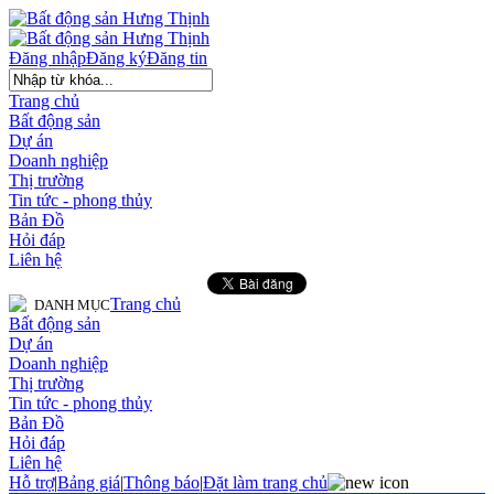
Đăng nhập
Đăng ký
Đăng tin
Trang chủ
Bất động sản
Dự án
Doanh nghiệp
Thị trường
Tin tức - phong thủy
Bản Đồ
Hỏi đáp
Liên hệ
Trang chủ
DANH MỤC
Bất động sản
Dự án
Doanh nghiệp
Thị trường
Tin tức - phong thủy
Bản Đồ
Hỏi đáp
Liên hệ
Hỗ trợ
|
Bảng giá
|
Thông báo
|
Đặt làm trang chủ