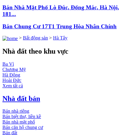
Bán Nhà Mặt Phố Lò Đúc, Đống Mác, Hà Nội,
181...
Bán Chung Cư 17T1 Trung Hòa Nhân Chính
>
Bất động sản
>
Hà Tây
Nhà đất theo khu vực
Ba Vì
Chương Mỹ
Hà Đông
Hoài Đức
Xem tất cả
Nhà đất bán
Bán nhà riêng
Bán biệt thự, liền kề
Bán nhà mặt phố
Bán căn hộ chung cư
Bán đất