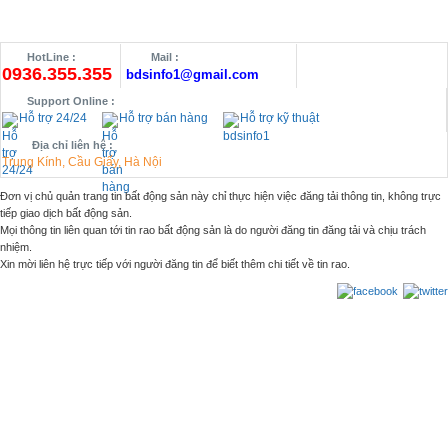
HotLine :
Mail :
0936.355.355
bdsinfo1@gmail.com
Support Online :
Hỗ trợ 24/24
Hỗ trợ bán hàng
Hỗ trợ kỹ thuật
Địa chỉ liên hệ :
Trung Kính, Cầu Giấy, Hà Nội
Đơn vị chủ quản trang tin bất động sản này chỉ thực hiện việc đăng tải thông tin, không trực
tiếp giao dịch bất động sản.
Mọi thông tin liên quan tới tin rao bất động sản là do người đăng tin đăng tải và chịu trách
nhiệm.
Xin mời liên hệ trực tiếp với người đăng tin để biết thêm chi tiết về tin rao.