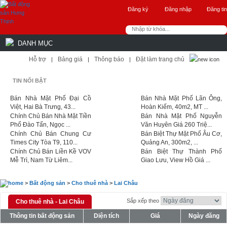
Đăng ký
Đăng nhập
Đăng tin
DANH MỤC
Hỗ trợ
Bảng giá
Thông báo
Đặt làm trang chủ
|
|
|
TIN NỔI BẬT
Bán Nhà Mặt Phố Đại Cồ
Bán Nhà Mặt Phố Lãn Ông,
Việt, Hai Bà Trưng, 43...
Hoàn Kiếm, 40m2, MT ...
Chính Chủ Bán Nhà Mặt Tiền
Bán Nhà Mặt Phố Nguyễn
Phố Đào Tấn, Ngọc ...
Văn Huyên Giá 260 Triệ...
Chính Chủ Bán Chung Cư
Bán Biệt Thự Mặt Phố Âu Cơ,
Times City Tòa T9, 110...
Quảng An, 300m2, ...
Chính Chủ Bán Liền Kề VOV
Bán Biệt Thự Thành Phố
Mễ Trì, Nam Từ Liêm...
Giao Lưu, View Hồ Giá ...
>
Bất động sản
>
Cho thuê nhà
>
Lai Châu
Sắp xếp theo
Cho thuê nhà - Lai Châu
Thông tin bất động sản
Diện tích
Giá
Ngày đăng