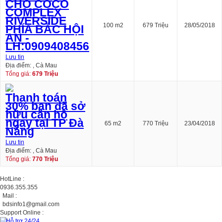
CHỖ COCO
COMPLEX
RIVERSIDE
100 m2
679 Triệu
28/05/2018
PHÍA BẮC HỘI
AN -
LH:0909408456
Lưu tin
Địa điểm: , Cà Mau
Tổng giá:
679 Triệu
Thanh toán
30% ban đã sở
hữu căn hộ
ngay tại TP Đà
65 m2
770 Triệu
23/04/2018
Nẵng
Lưu tin
Địa điểm: , Cà Mau
Tổng giá:
770 Triệu
HotLine :
0936.355.355
Mail :
bdsinfo1@gmail.com
Support Online :
Hỗ trợ 24/24