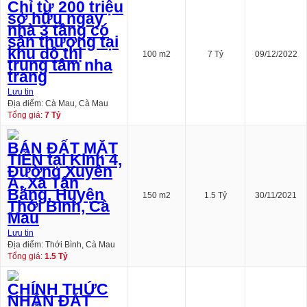
Chỉ từ 200 triệu
sở hữu ngay
nhà 3 tầng có
sân thượng tại
khu đô thị
100 m2
7 Tỷ
09/12/2022
trung tâm nha
trang
Lưu tin
Địa điểm: Cà Mau, Cà Mau
Tổng giá:
7 Tỷ
BÁN ĐẤT MẶT
TIỀN tại Kinh 4,
Đường Xuyên
Á, Xã Tân
Bằng, Huyện
150 m2
1.5 Tỷ
30/11/2021
Thới Bình, Cà
Mau
Lưu tin
Địa điểm: Thới Bình, Cà Mau
Tổng giá:
1.5 Tỷ
CHÍNH THỨC
NHẬN ĐẶT