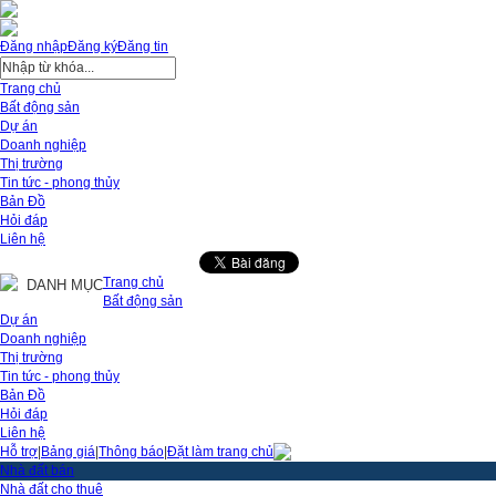
Đăng nhập
Đăng ký
Đăng tin
Trang chủ
Bất động sản
Dự án
Doanh nghiệp
Thị trường
Tin tức - phong thủy
Bản Đồ
Hỏi đáp
Liên hệ
Trang chủ
DANH MỤC
Bất động sản
Dự án
Doanh nghiệp
Thị trường
Tin tức - phong thủy
Bản Đồ
Hỏi đáp
Liên hệ
Hỗ trợ
|
Bảng giá
|
Thông báo
|
Đặt làm trang chủ
Nhà đất bán
Nhà đất cho thuê