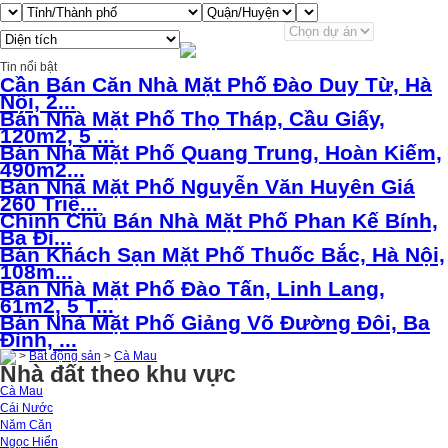
Tin nổi bật
Cần Bán Căn Nhà Mặt Phố Đào Duy Từ, Hà
Nội, 2...
Bán Nhà Mặt Phố Thọ Tháp, Cầu Giấy,
120m2, 5 ...
Bán Nhà Mặt Phố Quang Trung, Hoàn Kiếm,
490m2...
Bán Nhà Mặt Phố Nguyễn Văn Huyên Giá
260 Triệ...
Chính Chủ Bán Nhà Mặt Phố Phan Kế Bính,
Ba Đì...
Bán Khách Sạn Mặt Phố Thuốc Bắc, Hà Nội,
108m...
Bán Nhà Mặt Phố Đào Tấn, Linh Lang,
61m2, 5 T...
Bán Nhà Mặt Phố Giảng Võ Đường Đôi, Ba
Đình, ...
>
Bất động sản
>
Cà Mau
Nhà đất theo khu vực
Cà Mau
Cái Nước
Năm Căn
Ngọc Hiển