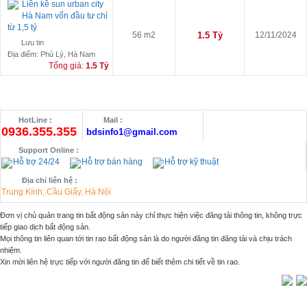
Liền kề sun urban city
Hà Nam vốn đầu tư chỉ
từ 1,5 tỷ
56 m2
1.5 Tỷ
12/11/2024
Lưu tin
Địa điểm: Phủ Lý, Hà Nam
Tổng giá:
1.5 Tỷ
HotLine :
Mail :
0936.355.355
bdsinfo1@gmail.com
Support Online :
Hỗ trợ 24/24
Hỗ trợ bán hàng
Hỗ trợ kỹ thuật
Địa chỉ liên hệ :
Trung Kính, Cầu Giấy, Hà Nội
Đơn vị chủ quản trang tin bất động sản này chỉ thực hiện việc đăng tải thông tin, không trực
tiếp giao dịch bất động sản.
Mọi thông tin liên quan tới tin rao bất động sản là do người đăng tin đăng tải và chịu trách
nhiệm.
Xin mời liên hệ trực tiếp với người đăng tin để biết thêm chi tiết về tin rao.