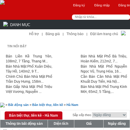
Đăng ký
Đăng nhập
Đăng tin
DANH MỤC
Hỗ trợ
Bảng giá
Thông báo
Đặt làm trang chủ
|
|
|
TIN NỔI BẬT
Bán Liền Kề Trung Yên,
Bán Nhà Mặt Phố Bà Triệu,
108m2, 7 Tầng, Thang M...
Hoàn Kiếm, 212m2, 7...
Bán Nhà Mặt Phố Xuân Diệu,
Bán Nhà Mặt Phố Nguyễn
Tây Hồ, 140m2, 9 T...
Ngọc Vũ, Trung Hòa, 16...
Chính Chủ Bán Nhà Mặt Phố
Cần Bán Căn Nhà Mặt Phố
Trần Duy Hưng, 158m...
Khuất Duy Tiến, Hà Nộ...
Bán Gấp Nhà Mặt Phố Triệu
Bán Nhà Mặt Phố Trung Kính
Việt Vương, Nguyễn ...
Mới, 65m2, 5 Tầng,...
>
Bất động sản
>
Bán biệt thự, liền kề
>
Hà Nam
Sắp xếp theo
Bán biệt thự, liền kề - Hà Nam
Thông tin bất động sản
Diện tích
Giá
Ngày đăng