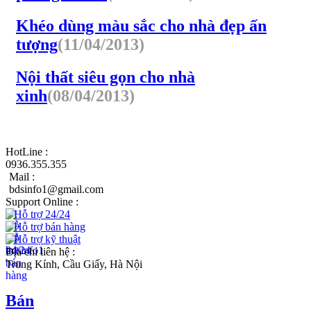
Khéo dùng màu sắc cho nhà đẹp ấn
tượng
(11/04/2013)
Nội thất siêu gọn cho nhà
xinh
(08/04/2013)
HotLine :
0936.355.355
Mail :
bdsinfo1@gmail.com
Support Online :
Hỗ trợ 24/24
Hỗ trợ bán hàng
Hỗ trợ kỹ thuật
Địa chỉ liên hệ :
Trung Kính, Cầu Giấy, Hà Nội
Bán