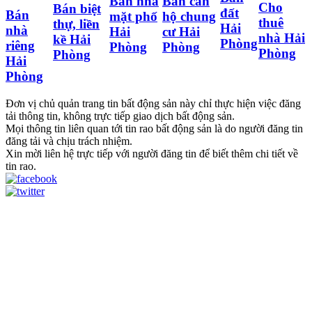
Bán nhà
Bán căn
Cho
Bán biệt
đất
Bán
mặt phố
hộ chung
thuê
thự, liền
Hải
nhà
Hải
cư Hải
nhà Hải
kề Hải
Phòng
riêng
Phòng
Phòng
Phòng
Phòng
Hải
Phòng
Đơn vị chủ quản trang tin bất động sản này chỉ thực hiện việc đăng
tải thông tin, không trực tiếp giao dịch bất động sản.
Mọi thông tin liên quan tới tin rao bất động sản là do người đăng tin
đăng tải và chịu trách nhiệm.
Xin mời liên hệ trực tiếp với người đăng tin để biết thêm chi tiết về
tin rao.