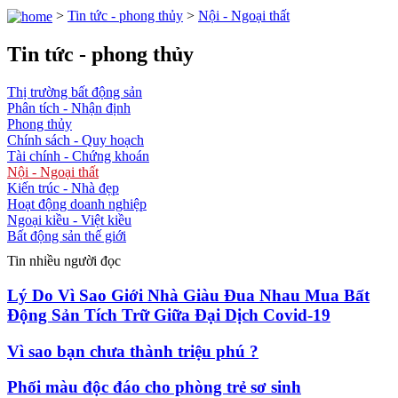
>
Tin tức - phong thủy
>
Nội - Ngoại thất
Tin tức - phong thủy
Thị trường bất động sản
Phân tích - Nhận định
Phong thủy
Chính sách - Quy hoạch
Tài chính - Chứng khoán
Nội - Ngoại thất
Kiến trúc - Nhà đẹp
Hoạt động doanh nghiệp
Ngoại kiều - Việt kiều
Bất động sản thế giới
Tin nhiều người đọc
Lý Do Vì Sao Giới Nhà Giàu Đua Nhau Mua Bất
Động Sản Tích Trữ Giữa Đại Dịch Covid-19
Vì sao bạn chưa thành triệu phú ?
Phối màu độc đáo cho phòng trẻ sơ sinh