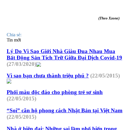
(Theo Xzone)
Chia sẻ:
Tin mới
Lý Do Vì Sao Giới Nhà Giàu Đua Nhau Mua
Bất Động Sản Tích Trữ Giữa Đại Dịch Covid-19
(27/03/2020)
Vì sao bạn chưa thành triệu phú ?
(22/05/2015)
Phối màu độc đáo cho phòng trẻ sơ sinh
(22/05/2015)
“Soi” căn hộ phong cách Nhật Bản tại Việt Nam
(22/05/2015)
Nhà ở hiện đại: Những sai lầm phổ biến trong