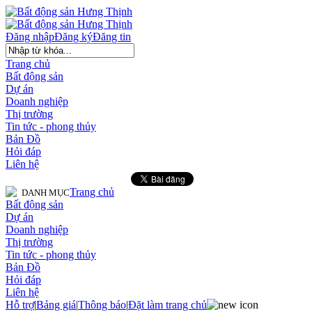
Đăng nhập
Đăng ký
Đăng tin
Trang chủ
Bất động sản
Dự án
Doanh nghiệp
Thị trường
Tin tức - phong thủy
Bản Đồ
Hỏi đáp
Liên hệ
Trang chủ
DANH MỤC
Bất động sản
Dự án
Doanh nghiệp
Thị trường
Tin tức - phong thủy
Bản Đồ
Hỏi đáp
Liên hệ
Hỗ trợ
|
Bảng giá
|
Thông báo
|
Đặt làm trang chủ