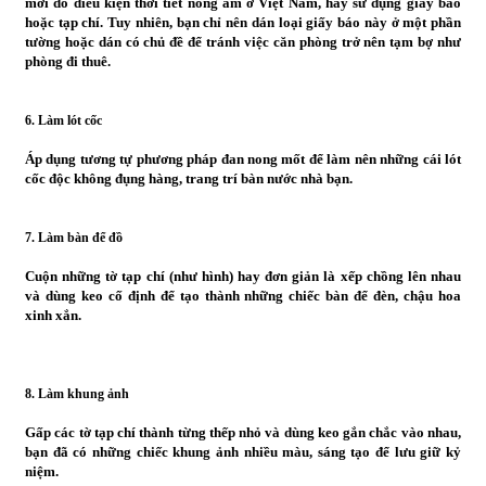
mới do điều kiện thời tiết nóng ẩm ở Việt Nam, hãy sử dụng giấy báo
hoặc tạp chí. Tuy nhiên, bạn chỉ nên dán loại giấy báo này ở một phần
tường hoặc dán có chủ đề để tránh việc căn phòng trở nên tạm bợ như
phòng đi thuê.
6. Làm lót cốc
Áp dụng tương tự phương pháp đan nong mốt để làm nên những cái lót
cốc độc không đụng hàng, trang trí bàn nước nhà bạn.
7. Làm bàn để đồ
Cuộn những tờ tạp chí (như hình) hay đơn giản là xếp chồng lên nhau
và dùng keo cố định để tạo thành những chiếc bàn để đèn, chậu hoa
xinh xắn.
8. Làm khung ảnh
Gấp các tờ tạp chí thành từng thếp nhỏ và dùng keo gắn chắc vào nhau,
bạn đã có những chiếc khung ảnh nhiều màu, sáng tạo để lưu giữ kỷ
niệm.