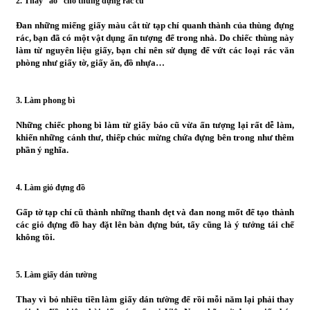
2. Thay “áo” cho thùng đựng rác cũ
Đan những miếng giấy màu cắt từ tạp chí quanh thành của thùng đựng
rác, bạn đã có một vật dụng ấn tượng để trong nhà. Do chiếc thùng này
làm từ nguyên liệu giấy, bạn chỉ nên sử dụng để vứt các loại rác văn
phòng như giấy tờ, giấy ăn, đồ nhựa…
3. Làm phong bì
Những chiếc phong bì làm từ giấy báo cũ vừa ấn tượng lại rất dễ làm,
khiến những cánh thư, thiếp chúc mừng chứa đựng bên trong như thêm
phần ý nghĩa.
4. Làm giỏ đựng đồ
Gấp tờ tạp chí cũ thành những thanh dẹt và đan nong mốt để tạo thành
các giỏ đựng đồ hay đặt lên bàn đựng bút, tẩy cũng là ý tưởng tái chế
không tồi.
5. Làm giấy dán tường
Thay vì bỏ nhiều tiền làm giấy dán tường để rồi mỗi năm lại phải thay