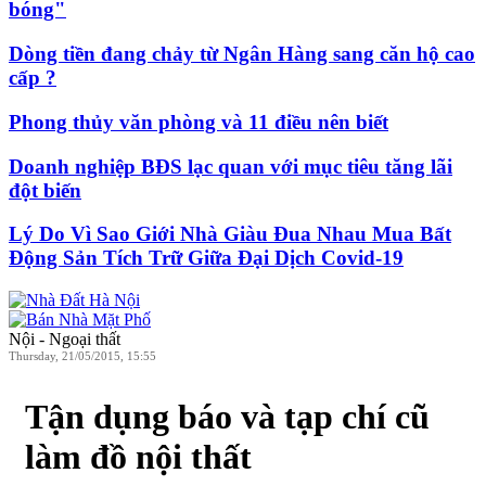
bóng"
Dòng tiền đang chảy từ Ngân Hàng sang căn hộ cao
cấp ?
Phong thủy văn phòng và 11 điều nên biết
Doanh nghiệp BĐS lạc quan với mục tiêu tăng lãi
đột biến
Lý Do Vì Sao Giới Nhà Giàu Đua Nhau Mua Bất
Động Sản Tích Trữ Giữa Đại Dịch Covid-19
Nội - Ngoại thất
Thursday, 21/05/2015, 15:55
Tận dụng báo và tạp chí cũ
làm đồ nội thất