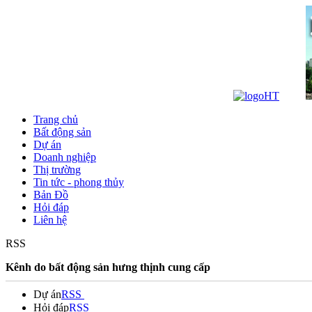
Trang chủ
Bất động sản
Dự án
Doanh nghiệp
Thị trường
Tin tức - phong thủy
Bản Đồ
Hỏi đáp
Liên hệ
RSS
Kênh do bất động sản hưng thịnh cung cấp
Dự án
RSS
Hỏi đáp
RSS