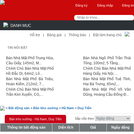
Đăng ký
Đăng nhập
Đăng tin
DANH MỤC
Hỗ trợ
Bảng giá
Thông báo
Đặt làm trang chủ
|
|
|
TIN NỔI BẬT
Bán Nhà Mặt Phố Trung Hòa,
Bán Nhà Ngõ Phố Trần Thái
Cầu Giấy, 145m2, M...
Tông, 100m2, 5 Tầng...
Chính Chủ Bán Nhà Mặt Phố
Chính Chủ Bán Nhà Mặt Phố
Hồ Đắc Di, 64m2, Lô...
Hàng Giấy, Hà Nội, ...
Bán Nhà Mặt Phố Bà Triệu,
Bán Nhà Mặt Phố Tuệ Tĩnh,
Hoàn Kiếm, 212m2, 7...
Hai Bà Trưng, 85m2,...
Chính Chủ Bán Nhà Mặt Phố
Bán Nhà Mặt Phố Võ Văn
Trần Kim Xuyến, CG,...
Dũng, Hoàng Cầu Đống Đ...
>
Bất động sản
>
Bán kho xưởng
>
Hà Nam
>
Duy Tiên
Sắp xếp theo
Bán kho xưởng - Hà Nam, Duy Tiên
Thông tin bất động sản
Diện tích
Giá
Ngày đăng